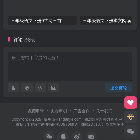
三年级语文下册9古诗三首
三年级语文下册类文阅
评论
抢沙发
提交评论
友链申请
免责声明
广告合作
关于我们
Copyright © 2025 ·
简单街-jiandanjie.com
· 由
Zibll主题
强力驱动.--打开
微信 #小程序://说明书指南/O5Y0unWlHkfab2D 加入会员优惠多多