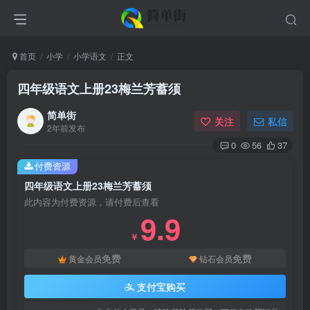
首页
小学
小学语文
正文
四年级语文上册23梅兰芳蓄须
简单街
关注
私信
2年前发布
0
56
37
付费资源
四年级语文上册23梅兰芳蓄须
此内容为付费资源，请付费后查看
9.9
￥
免费
免费
黄金会员
钻石会员
支付宝购买