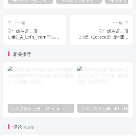
三年级数学上册第1课时认识千克（苏教版）
三年级数学上册上册第三单元《测量》练习题（人教版）
上一篇
下一篇
三年级英语上册
三年级英语上册
Unit3_A_Let’s_learn同步习
Unit5《Let'seat!》第4课时
题(1)（人教版一起点）
同步练习（人教PEP）
相关推荐
三年级英语上册Unit3FoodLesson2同步练习1（人教版一起点）
三年级英语上册unit1《Hello》
评论
抢沙发