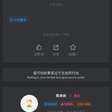
THE END
小学数学
喜欢就支持一下吧
点赞
35
分享
收藏
0
最可怕的事莫过于无知而行动
Nothing is more terrible than ignorance in action
简单街
关注
33538
106W+
31.4W+
这家伙很懒，什么都没有写...