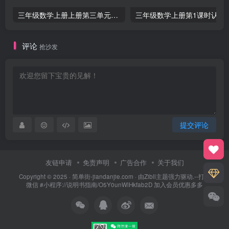
三年级数学上册上册第三单元《测量》练习题（人教版）
三年级数学上册第1课
评论
抢沙发
提交评论
友链申请
免责声明
广告合作
关于我们
Copyright © 2025 ·
简单街-jiandanjie.com
· 由
Zibll主题
强力驱动.--打开
微信 #小程序://说明书指南/O5Y0unWlHkfab2D 加入会员优惠多多