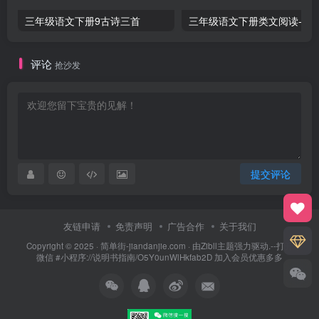
三年级语文下册9古诗三首
三年级语文下册类文阅
评论
抢沙发
提交评论
友链申请
免责声明
广告合作
关于我们
Copyright © 2025 ·
简单街-jiandanjie.com
· 由
Zibll主题
强力驱动.--打开
微信 #小程序://说明书指南/O5Y0unWlHkfab2D 加入会员优惠多多