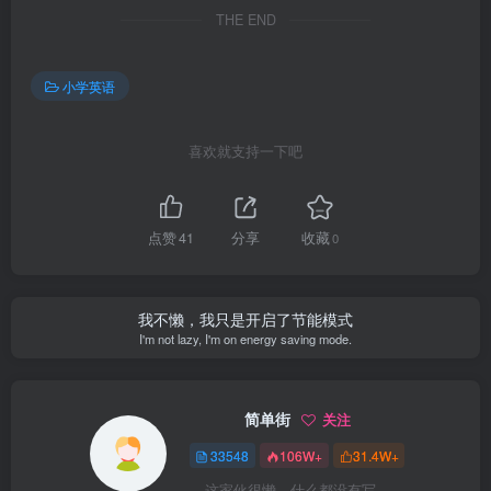
THE END
小学英语
喜欢就支持一下吧
点赞
41
分享
收藏
0
我不懒，我只是开启了节能模式
I'm not lazy, I'm on energy saving mode.
简单街
关注
33548
106W+
31.4W+
这家伙很懒，什么都没有写...