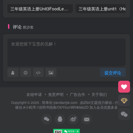
三年级英语上册Unit3FoodLesson2同步练习1（人教版一起点）
三年级英语上册unit1《Hello》
评论
抢沙发
提交评论
友链申请
免责声明
广告合作
关于我们
Copyright © 2025 ·
简单街-jiandanjie.com
· 由
Zibll主题
强力驱动.--打开
微信 #小程序://说明书指南/O5Y0unWlHkfab2D 加入会员优惠多多