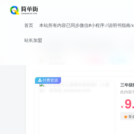
首页
本站所有内容已同步微信#小程序://说明书指南/xnO
首页
小学
小学数学
正文
站长加盟
三年级数学上册期末测试卷6（人
简单街
关注
私信
2年前发布
付费资源
三年级
此内容
9
￥
黄