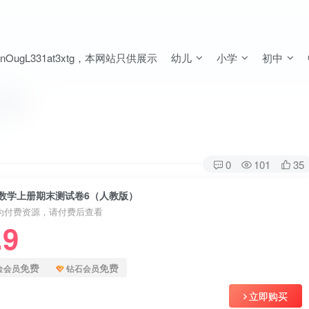
ugL331at3xtg，本网站只供展示
幼儿
小学
初中
教版）
0
101
35
数学上册期末测试卷6（人教版）
为付费资源，请付费后查看
.9
免费
免费
金会员
钻石会员
立即购买