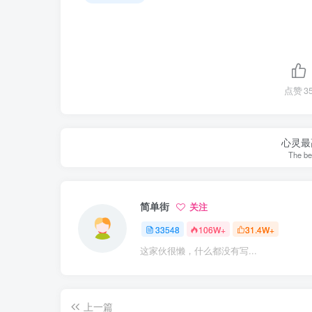
点赞
3
心灵最
The be
简单街
关注
33548
106W+
31.4W+
这家伙很懒，什么都没有写...
上一篇