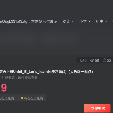
ugL331at3xtg，本网站只供展示
幼儿
小学
初中
_learn同步习题(2)（人教版一起点）
0
58
22
语上册Unit5_B_Let’s_learn同步习题(2)（人教版一起点）
为付费资源，请付费后查看
.9
免费
免费
金会员
钻石会员
立即购买