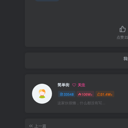
点赞
2
我
简单街
关注
33548
106W+
31.4W+
这家伙很懒，什么都没有写...
上一篇