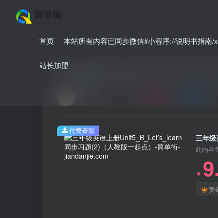
首页
本站所有内容已同步微信#小程序://说明书指南/xnO
首页
小学
小学英语
正文
站长加盟
三年级英语上册Unit5_B_Let’s
简单街
关注
私信
2年前发布
付费资源
三年级英
此内容
9
￥
黄