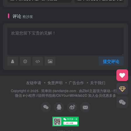
评论
抢沙发
提交评论
友链申请
免责声明
广告合作
关于我们
Copyright © 2025 ·
简单街-jiandanjie.com
· 由
Zibll主题
强力驱动.--打开
微信 #小程序://说明书指南/O5Y0unWlHkfab2D 加入会员优惠多多