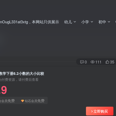
ugL331at3xtg，本网站只供展示
幼儿
小学
初中
较
0
111
35
数学下册8.2小数的大小比较
为付费资源，请付费后查看
.9
免费
免费
金会员
钻石会员
立即购买