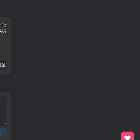
一年级数学下册单元测试-第四单元苏教版1
三年级数学上册第2课时认识克（苏教版）
论