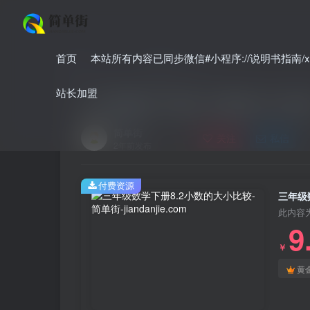
首页
本站所有内容已同步微信#小程序://说明书指南/xnO
首页
小学
小学数学
正文
站长加盟
三年级数学下册8.2小数的大小比
简单街
关注
私信
2年前发布
付费资源
三年级
此内容
9
￥
黄