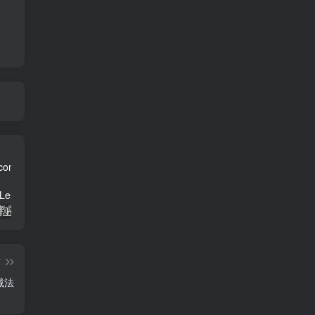
三年级英语上册Unit3FoodLesson2同步练习1（人教版一起点）
三年级语文下册9古诗三首
简单街-说明书指南学科网开放加盟，教育资源超蓝海赛道，做项目不如自己做平台站长加盟
篇
减法