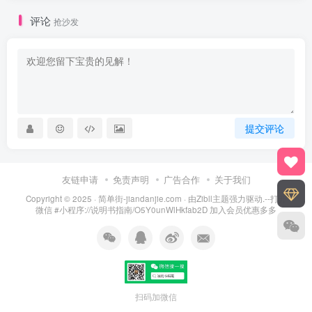
评论
抢沙发
提交评论
友链申请
免责声明
广告合作
关于我们
Copyright © 2025 ·
简单街-jiandanjie.com
· 由
Zibll主题
强力驱动.--打开
微信 #小程序://说明书指南/O5Y0unWlHkfab2D 加入会员优惠多多
扫码加微信