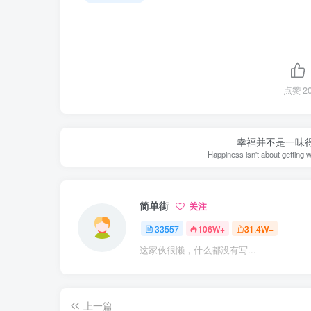
点赞
2
幸福并不是一味
Happiness isn't about getting w
简单街
关注
33557
106W+
31.4W+
这家伙很懒，什么都没有写...
上一篇