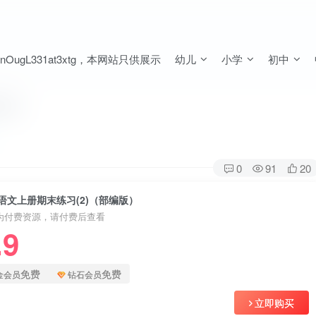
ugL331at3xtg，本网站只供展示
幼儿
小学
初中
编版）
0
91
20
语文上册期末练习(2)（部编版）
为付费资源，请付费后查看
.9
免费
免费
金会员
钻石会员
立即购买