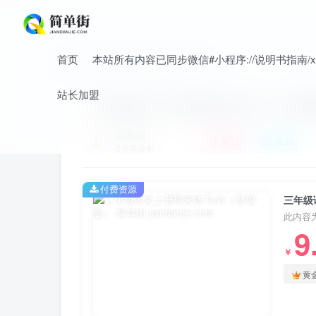
首页
本站所有内容已同步微信#小程序://说明书指南/xnO
首页
小学
小学语文
正文
站长加盟
三年级语文上册期末练习(2)（部
简单街
关注
私信
2年前发布
付费资源
三年级
此内容
9
￥
黄