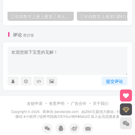
三年级数学上册上册第三单元《测量》练习题（人教版）
三年级数学上册第1课
评论
抢沙发
提交评论
友链申请
免责声明
广告合作
关于我们
Copyright © 2025 ·
简单街-jiandanjie.com
· 由
Zibll主题
强力驱动.--打开
微信 #小程序://说明书指南/O5Y0unWlHkfab2D 加入会员优惠多多