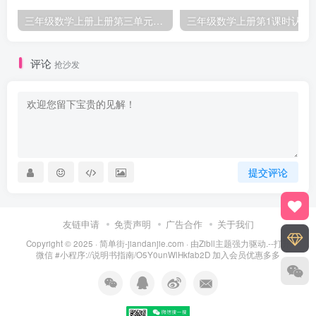
三年级数学上册上册第三单元《测量》练习题（人教版）
三年级数学上册第1课
评论
抢沙发
提交评论
友链申请
免责声明
广告合作
关于我们
Copyright © 2025 ·
简单街-jiandanjie.com
· 由
Zibll主题
强力驱动.--打开
微信 #小程序://说明书指南/O5Y0unWlHkfab2D 加入会员优惠多多