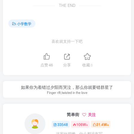
THE END
小学数学
喜欢就支持一下吧
点赞
46
分享
收藏
0
如果你为着错过夕阳而哭泣，那么你就要错群星了
Finger rift,twisted in the love
简单街
关注
33548
106W+
31.4W+
这家伙很懒，什么都没有写...