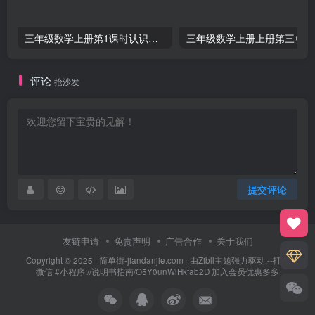
三年级数学上册第1课时认识千克（苏教版）
三
评论
抢沙发
提交评论
友链申请
免责声明
广告合作
关于我们
Copyright © 2025 ·
简单街-jiandanjie.com
· 由
Zibll主题
强力驱动.--打开
微信 #小程序://说明书指南/O5Y0unWlHkfab2D 加入会员优惠多多