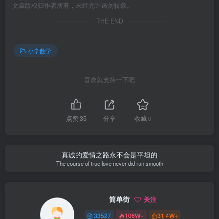
文章版权归作者所有，未经允许请勿转载。
THE END
小学数学
喜欢就支持一下吧
点赞
35
分享
收藏
0
真诚的爱情之路永不会是平坦的
The course of true love never did run smooth
简单街
关注
33527
106W+
31.4W+