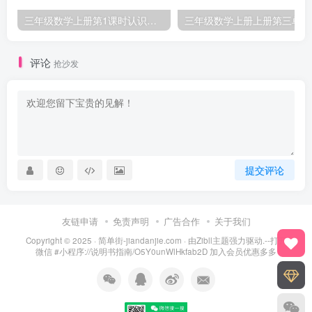
三年级数学上册第1课时认识千克（苏教版）
三
评论
抢沙发
提交评论
友链申请
免责声明
广告合作
关于我们
Copyright © 2025 ·
简单街-jiandanjie.com
· 由
Zibll主题
强力驱动.--打开
微信 #小程序://说明书指南/O5Y0unWlHkfab2D 加入会员优惠多多