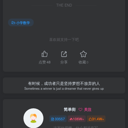
THE END
小学数学
喜欢就支持一下吧
点赞
48
分享
收藏
0
有时候，成功者只是坚持梦想不放弃的人
Sometimes a winner is just a dreamer that never gives up
简单街
关注
33557
106W+
31.4W+
这家伙很懒，什么都没有写...