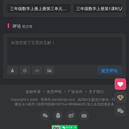
三年级数学上册上册第三单元《测量》练习题（人教版）
三年级数学上册第1课
评论
抢沙发
提交评论
友链申请
免责声明
广告合作
关于我们
Copyright © 2025 ·
简单街-jiandanjie.com
· 由
Zibll主题
强力驱动.--打开
微信 #小程序://说明书指南/O5Y0unWlHkfab2D 加入会员优惠多多