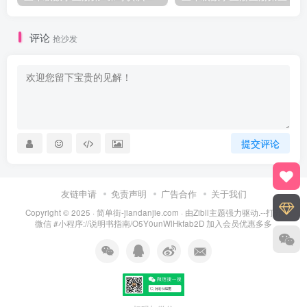
评论
抢沙发
提交评论
友链申请
免责声明
广告合作
关于我们
Copyright © 2025 ·
简单街-jiandanjie.com
· 由
Zibll主题
强力驱动.--打开
微信 #小程序://说明书指南/O5Y0unWlHkfab2D 加入会员优惠多多