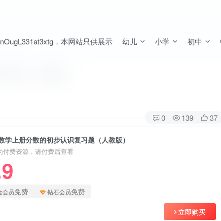
ugL331at3xtg，本网站只供展示
幼儿
小学
初中
习题（人教版）
0
139
37
数学上册分数的初步认识复习题（人教版）
为付费资源，请付费后查看
.9
免费
免费
金会员
钻石会员
立即购买