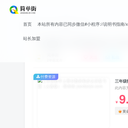
首页
本站所有内容已同步微信#小程序://说明书指南/xnO
首页
小学
小学数学
正文
站长加盟
三年级数学上册分数的初步认识复
简单街
关注
私信
2年前发布
付费资源
三年级
此内容
9
￥
黄