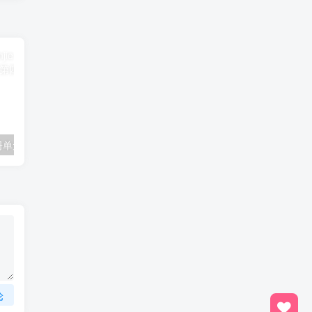
一年级数学下册单元测试-第四单元苏教版1
二年级数学上册第四五单元过关检测（北师大版）
论