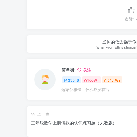
点赞
3
当你的信念强于你
When your faith is stronge
简单街
关注
33548
106W+
31.4W+
这家伙很懒，什么都没有写...
上一篇
三年级数学上册倍数的认识练习题（人教版）