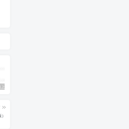
三年级英语上册Unit3FoodLesson2同步练习1（人教版一起点）
三年级语文下册9古诗三首
简单街-说明书指南学科网开放加盟，教育资源超蓝海赛道，做项目不如自己做平台站长加盟
篇
版）