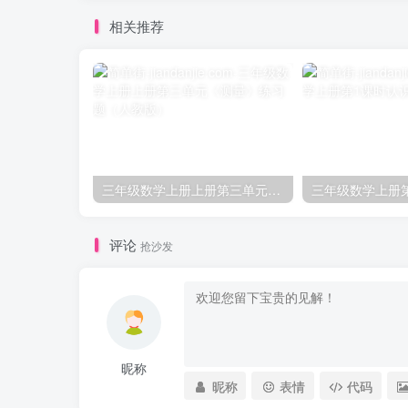
相关推荐
三年级数学上册上册第三单元《测量》练习题（人教版）
评论
抢沙发
昵称
昵称
表情
代码